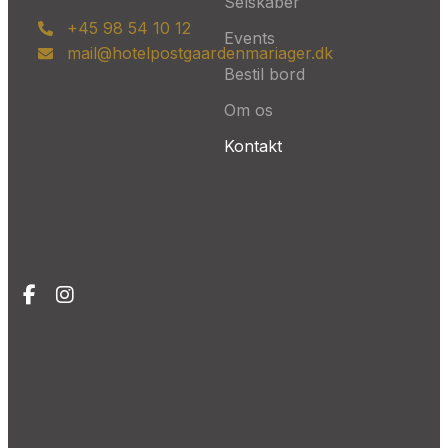
Selskaber
+45 98 54 10 12
Events
mail@hotelpostgaardenmariager.dk
Bestil bord
Om os
Kontakt