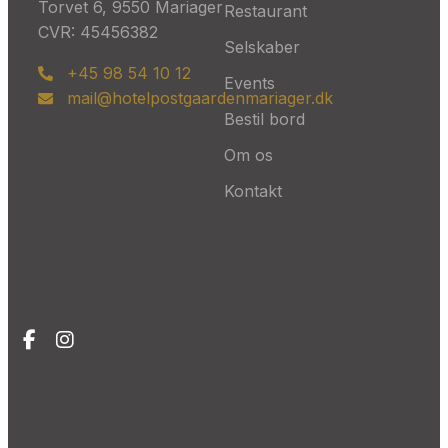
Torvet 6, 9550 Mariager
Restaurant
CVR: 45456382
Selskaber
+45 98 54 10 12
Events
mail@hotelpostgaardenmariager.dk
Bestil bord
Om os
Kontakt