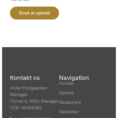
Book et ophold
Kontakt os
Navigation
Forside
Hotel Postgaarden
Ophold
Mariager
Torvet 6, 9550 Mariager
Restaurant
CVR: 45456382
Selskaber